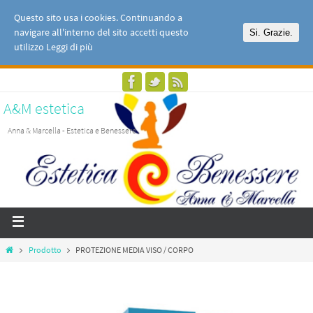
Questo sito usa i cookies. Continuando a
navigare all'interno del sito accetti questo
Si. Grazie.
utilizzo
Leggi di più
A&M estetica
Anna & Marcella - Estetica e Benessere
Prodotto
PROTEZIONE MEDIA VISO / CORPO