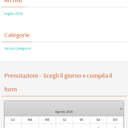
Archivi
luglio 2016
Categorie
Senza categoria
Prenotazioni – Scegli il giorno e compila il
form
»
Agosto
2026
LU
MA
ME
GI
VE
SA
DO
1
2