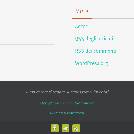
Meta
Accedi
RSS
degli articoli
RSS
dei commenti
WordPress.org
Il malessere si scopre. Il
benessere
si inventa!
Orgogliosamente motorizzato da
Nirvana
&
WordPress.