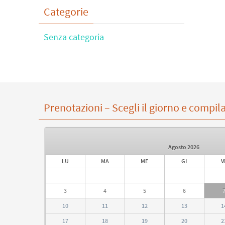
Categorie
Senza categoria
Prenotazioni – Scegli il giorno e compila
Agosto
2026
LU
MA
ME
GI
V
3
4
5
6
10
11
12
13
1
17
18
19
20
2