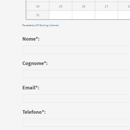
24
25
26
27
2
31
Powered by
WP Booking Calendar
Nome*:
Cognome*:
Email*:
Telefono*: