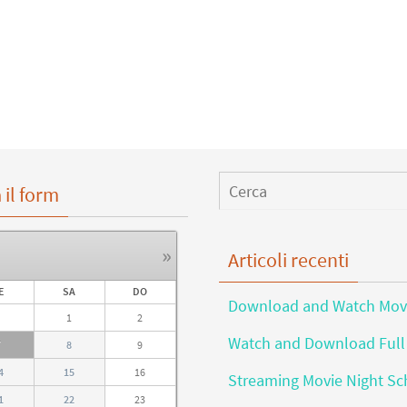
 il form
»
Articoli recenti
E
SA
DO
Download and Watch Movi
1
2
Watch and Download Full 
7
8
9
4
15
16
Streaming Movie Night Sc
1
22
23